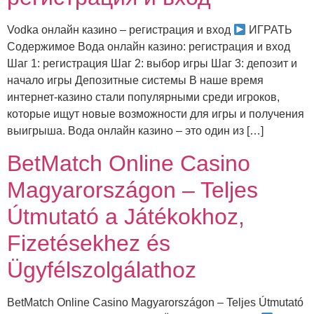
Vodka онлайн казино – регистрация и вход
ИГРАТЬ
Содержимое Вода онлайн казино: регистрация и вход
Шаг 1: регистрация Шаг 2: выбор игры Шаг 3: депозит и
начало игры Депозитные системы В наше время
интернет-казино стали популярными среди игроков,
которые ищут новые возможности для игры и получения
выигрыша. Вода онлайн казино – это один из […]
BetMatch Online Casino
Magyarországon – Teljes
Útmutató a Játékokhoz,
Fizetésekhez és
Ügyfélszolgálathoz
BetMatch Online Casino Magyarországon – Teljes Útmutató