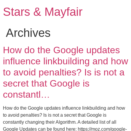
Stars & Mayfair
Archives
How do the Google updates
influence linkbuilding and how
to avoid penalties? Is is not a
secret that Google is
constantl…
How do the Google updates influence linkbuilding and how
to avoid penalties? Is is not a secret that Google is
constantly changing their Algorithm. A detailed list of all
Google Updates can be found here: https://moz.com/google-