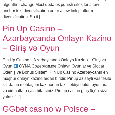
algorithm-change Most updates punish sites for a low
anchor text diversification or for a low link platform
diversification. So it […]
Pin Up Casino –
Azərbaycanda Onlayn Kazino
– Giriş və Oyun
Pin Up Casino – Azərbaycanda Onlayn Kazino – Giriş və
Oyun
OYNA Содержимое Onlayn Oyunlar və Slotlar
Ödəniş və Bonus Sistemi Pin Up Casino Azərbaycanın ən
məşhur onlayn kazinolardan biridir. Pinup az saytı vasitəsilə
siz də bu möhtəşəm kazinonun təklif etdiyi bütün oyunlara
və xidmətlərə çata bilərsiniz. Pin up casino giriş üçün sizə
yalnız […]
GGbet casino w Polsce –