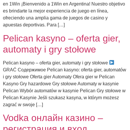
en 1Win ¡Bienvenido a 1Win en Argentina! Nuestro objetivo
es brindarte la mejor experiencia de juego en línea,
ofreciendo una amplia gama de juegos de casino y
apuestas deportivas. Para […]
Pelican kasyno – oferta gier,
automaty i gry stołowe
Pelican kasyno – oferta gier, automaty i gry stołowe
GRAĆ Содержимое Pelican kasyno: oferta gier, automatów
i gry stołowe Oferta gier Automaty Ofera gier w Pelican
Kasyno Gry hazardowe Gry stołowe Automaty w kasynie
Pelican Wybór automatów w kasynie Pelican Gry stołowe w
Pelican Kasynie Jeśli szukasz kasyna, w którym możesz
zagrać w swoje […]
Vodka онлайн казино –
регистрация и вход