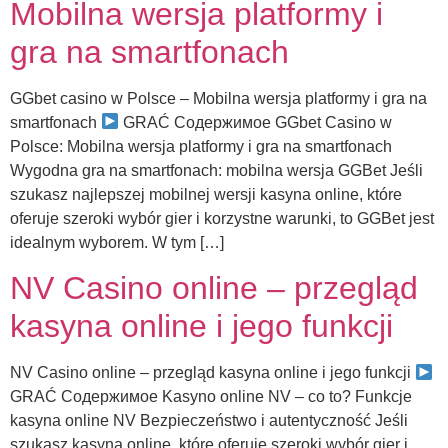
Mobilna wersja platformy i
gra na smartfonach
GGbet casino w Polsce – Mobilna wersja platformy i gra na
smartfonach
GRAĆ Содержимое GGbet Casino w
Polsce: Mobilna wersja platformy i gra na smartfonach
Wygodna gra na smartfonach: mobilna wersja GGBet Jeśli
szukasz najlepszej mobilnej wersji kasyna online, które
oferuje szeroki wybór gier i korzystne warunki, to GGBet jest
idealnym wyborem. W tym […]
NV Casino online – przegląd
kasyna online i jego funkcji
NV Casino online – przegląd kasyna online i jego funkcji
GRAĆ Содержимое Kasyno online NV – co to? Funkcje
kasyna online NV Bezpieczeństwo i autentyczność Jeśli
szukasz kasyna online, które oferuje szeroki wybór gier i