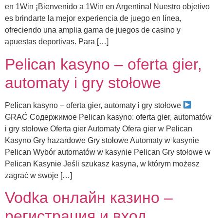
en 1Win ¡Bienvenido a 1Win en Argentina! Nuestro objetivo
es brindarte la mejor experiencia de juego en línea,
ofreciendo una amplia gama de juegos de casino y
apuestas deportivas. Para […]
Pelican kasyno – oferta gier,
automaty i gry stołowe
Pelican kasyno – oferta gier, automaty i gry stołowe
GRAĆ Содержимое Pelican kasyno: oferta gier, automatów
i gry stołowe Oferta gier Automaty Ofera gier w Pelican
Kasyno Gry hazardowe Gry stołowe Automaty w kasynie
Pelican Wybór automatów w kasynie Pelican Gry stołowe w
Pelican Kasynie Jeśli szukasz kasyna, w którym możesz
zagrać w swoje […]
Vodka онлайн казино –
регистрация и вход