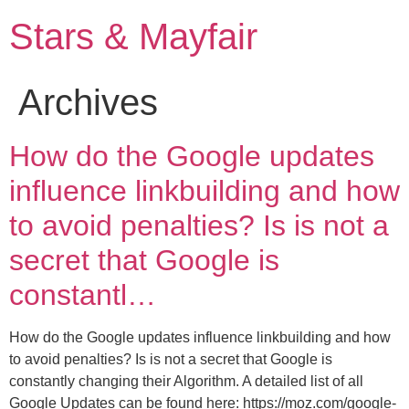
Stars & Mayfair
Archives
How do the Google updates
influence linkbuilding and how
to avoid penalties? Is is not a
secret that Google is
constantl…
How do the Google updates influence linkbuilding and how
to avoid penalties? Is is not a secret that Google is
constantly changing their Algorithm. A detailed list of all
Google Updates can be found here: https://moz.com/google-